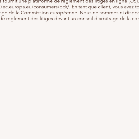
ournit une plateforme de règlement des litiges en ligne (OS).
://ec.europa.eu/consumers/odr/.
En tant que client, vous avez to
itrage de la Commission européenne. Nous ne sommes ni disposé
de règlement des litiges devant un conseil d'arbitrage de la 